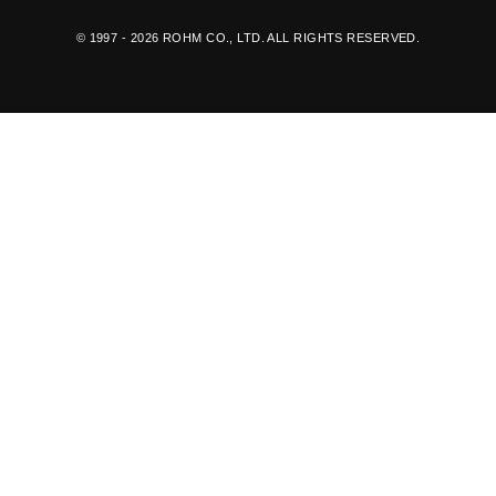
© 1997 - 2026 ROHM CO., LTD. ALL RIGHTS RESERVED.